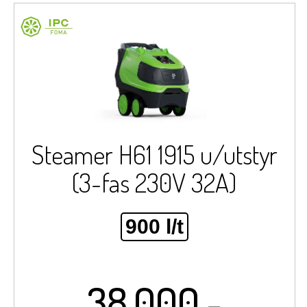
Steamer H61 1915 u/utstyr
(3-fas 230V 32A)
900 l/t
38.000,-