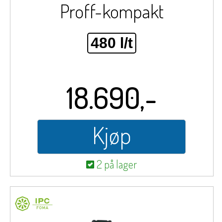
Proff-kompakt
480 l/t
18.690,-
Kjøp
2 på lager