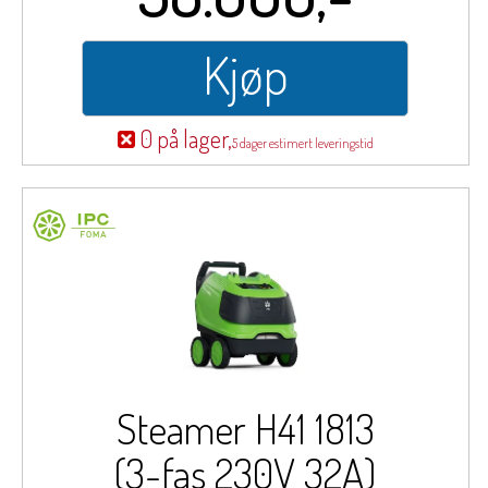
Kjøp
0 på lager,
5 dager estimert leveringstid
Steamer H41 1813
(3-fas 230V 32A)