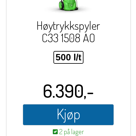
Høytrykkspyler
C33 1508 AO
500 l/t
6.390,-
Kjøp
2 på lager