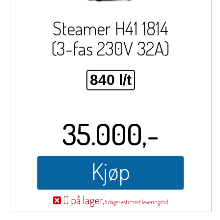
Steamer H41 1814
(3-fas 230V 32A)
840 l/t
35.000,-
Kjøp
0 på lager,
5 dager estimert leveringstid