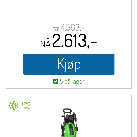
4.563,-
FØR
2.613,-
NÅ
Kjøp
5 på lager