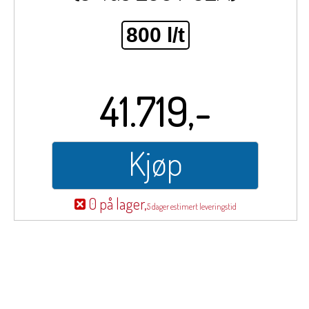
800 l/t
41.719,-
Kjøp
0 på lager,
5 dager estimert leveringstid