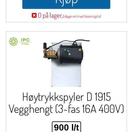
0 på lager,
5 dager estimert leveringstid
Høytrykkspyler D 1915
Vegghengt (3-fas 16A 400V)
900 l/t