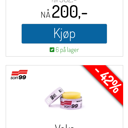
FØR
200,-
NÅ
Kjøp
6 på lager
- 42%