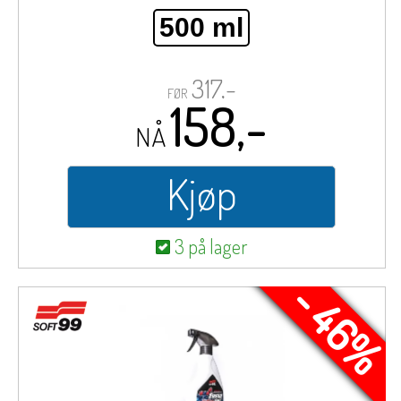
500 ml
317,-
FØR
158,-
NÅ
Kjøp
3 på lager
- 46%