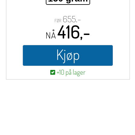
655,-
FØR
416,-
NÅ
Kjøp
+10 på lager