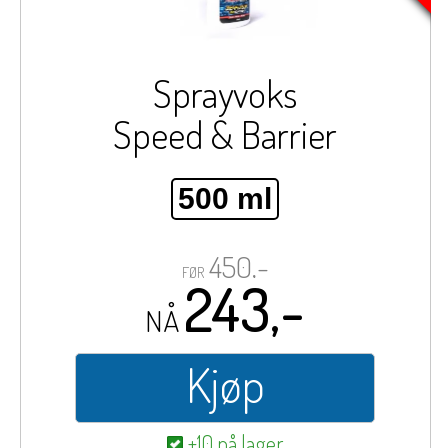
Sprayvoks
Speed & Barrier
500 ml
450,-
FØR
243,-
NÅ
Kjøp
+10 på lager