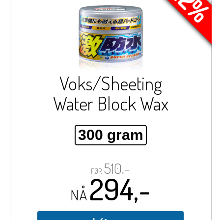
Voks/Sheeting
Water Block Wax
300 gram
510,-
FØR
294,-
NÅ