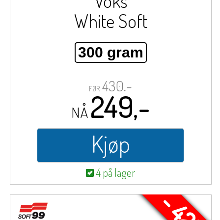
Voks
White Soft
300 gram
430,-
FØR
249,-
NÅ
Kjøp
4 på lager
- 42%