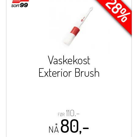
- 28%
Vaskekost
Exterior Brush
110,-
FØR
80,-
NÅ