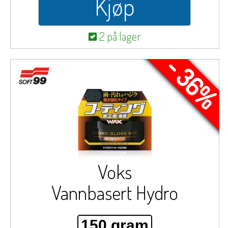
Kjøp
2 på lager
- 36%
Voks
Vannbasert Hydro
150 gram