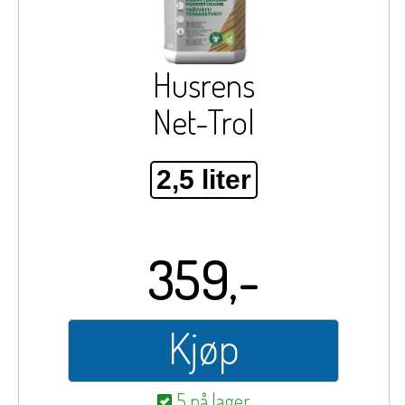
Husrens
Net-Trol
2,5 liter
359,-
Kjøp
5 på lager