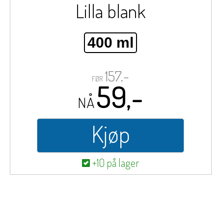
Lilla blank
400 ml
157,-
FØR
59,-
NÅ
Kjøp
+10 på lager