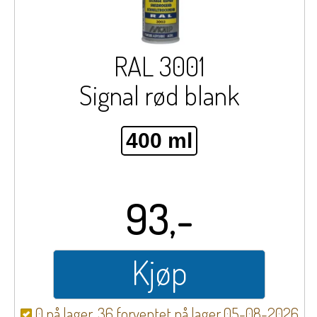
RAL 3001
Signal rød blank
400 ml
93,-
Kjøp
0 på lager, 36 forventet på lager 05-08-2026