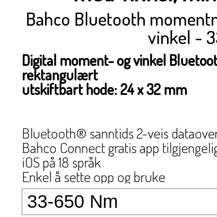
Bahco Bluetooth momentnø
vinkel -
Digital moment- og vinkel Blueto
rektangulært
utskiftbart hode: 24 x 32 mm
Bluetooth® sanntids 2-veis dataover
Bahco Connect gratis app tilgjengeli
iOS på 18 språk
Enkel å sette opp og bruke
Advarsel om rekalibrering etter tid og
Utfør på nytt-alternativ