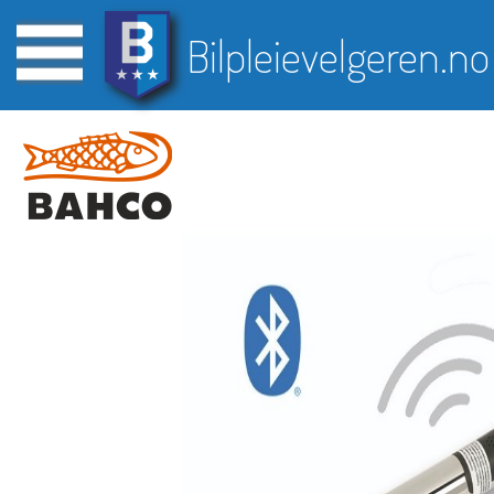
Bilpleievelgeren.no