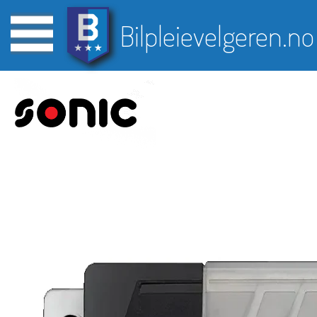
Bilpleievelgeren.no